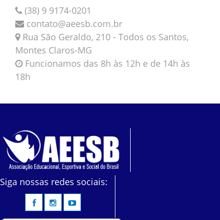
(38) 9 9174-0201
contato@aeesb.com.br
Rua São Geraldo, 210 - Todos os Santos,
Montes Claros-MG
Funcionamos das 8h às 12h e de 14h às
18h
Siga nossas redes sociais: