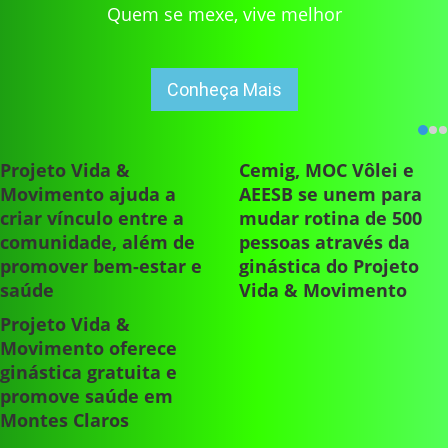
Quem se mexe, vive melhor
Conheça Mais
Projeto Vida &
Cemig, MOC Vôlei e
Movimento ajuda a
AEESB se unem para
criar vínculo entre a
mudar rotina de 500
comunidade, além de
pessoas através da
promover bem-estar e
ginástica do Projeto
saúde
Vida & Movimento
Projeto Vida &
Movimento oferece
ginástica gratuita e
promove saúde em
Montes Claros