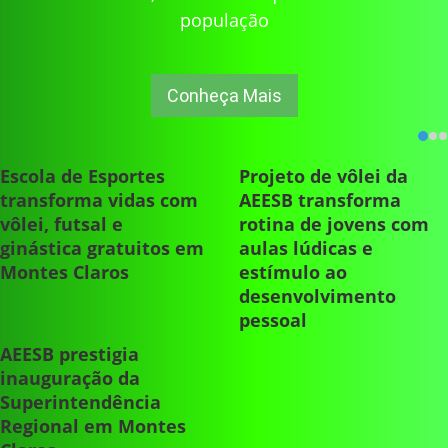
população
Conheça Mais
Escola de Esportes
Projeto de vôlei da
transforma vidas com
AEESB transforma
vôlei, futsal e
rotina de jovens com
ginástica gratuitos em
aulas lúdicas e
Montes Claros
estímulo ao
desenvolvimento
pessoal
AEESB prestigia
inauguração da
Superintendência
Regional em Montes