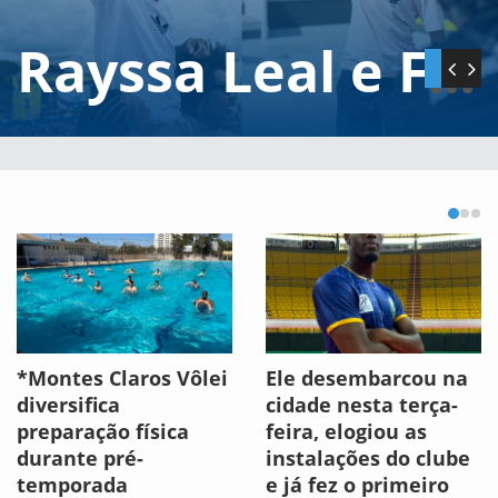
Rayssa Leal e Felipe Gustavo conquistam o título do SLS Brasília, etapa organizada pela AEESB
Mães encontram no projeto Escola de Esportes a chance dos filhos realizarem sonhos
Invicto e inédito! Brasil conquista a Copa América de Vôlei Masculino com vitória sobre a Argentina
SLS: AEESB realiza Mundial de Skate em SP; Rayssa Leal sagra-se tricampeã
*Montes Claros Vôlei
Ele desembarcou na
diversifica
cidade nesta terça-
preparação física
feira, elogiou as
durante pré-
instalações do clube
temporada
e já fez o primeiro