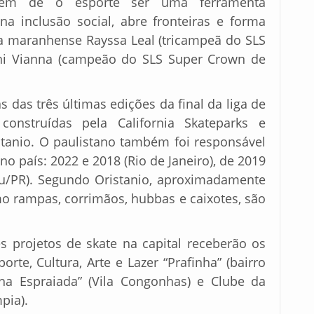
Além de o esporte ser uma ferramenta
na inclusão social, abre fronteiras e forma
a maranhense Rayssa Leal (tricampeã do SLS
nni Vianna (campeão do SLS Super Crown de
s das três últimas edições da final da liga de
construídas pela California Skateparks e
stanio. O paulistano também foi responsável
no país: 2022 e 2018 (Rio de Janeiro), de 2019
çu/PR). Segundo Oristanio, aproximadamente
o rampas, corrimãos, hubbas e caixotes, são
s projetos de skate na capital receberão os
orte, Cultura, Arte e Lazer “Prafinha” (bairro
ha Espraiada” (Vila Congonhas) e Clube da
pia).