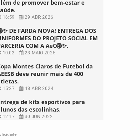
além de promover bem-estar e
saúde.
16:59
29 ABR 2026
🏐✨ DE FARDA NOVA! ENTREGA DOS
UNIFORMES DO PROJETO SOCIAL EM
PARCERIA COM A AeC🏐✨.
10:02
23 MAIO 2025
Copa Montes Claros de Futebol da
AEESB deve reunir mais de 400
tletas.
15:27
18 ABR 2024
Entrega de kits esportivos para
alunos das escolinhas.
12:17
30 JUN 2022
blicidade