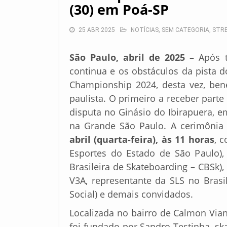
(30) em Poá-SP
25 ABR 2025
NOTÍCIAS
,
SEM CATEGORIA
,
STRE
São Paulo, abril de 2025 –
Após t
continua e os obstáculos da pista 
Championship 2024, desta vez, bene
paulista. O primeiro a receber part
disputa no Ginásio do Ibirapuera, e
na Grande São Paulo. A cerimônia 
abril (quarta-feira), às 11 horas
, 
Esportes do Estado de São Paulo),
Brasileira de Skateboarding – CBSk),
V3A, representante da SLS no Brasi
Social) e demais convidados.
Localizada no bairro de Calmon Viana
foi fundado por Sandro Testinha, ska