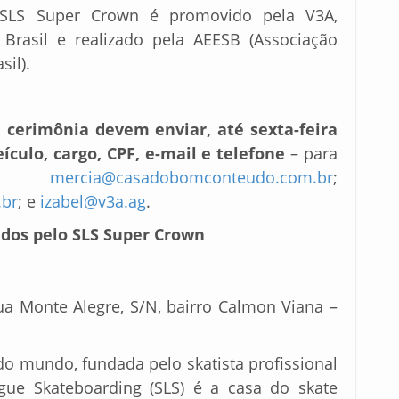
o SLS Super Crown é promovido pela V3A,
Brasil e realizado pela AEESB (Associação
sil).
a cerimônia
devem enviar,
até sexta-feira
ículo, cargo, CPF, e-mail e telefone
– para
os
mercia@casadobomconteudo.com.br
;
br
; e
izabel@v3a.ag
.
ados pelo SLS Super Crown
Rua Monte Alegre, S/N, bairro Calmon Viana –
 do mundo, fundada pelo skatista profissional
gue Skateboarding (SLS) é a casa do skate