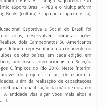
riathlon), R.E.M.A – antigo Saquarema Surf
 Prêmio eSports Brasil – PEB e o Multiplatform
ng Books (cultura) e Lapa pela Lapa (música),
cacional Esportiva e Social do Brasil foi
dos anos, desenvolveu inúmeras ações
. Realizou dois Campeonatos Sul-Americanos
que define o representante do continente no
quipes de oito países, em cada edição, em
mbém, amistosos internacionais da Seleção
ogos Olímpicos do Rio 2016. Neste ínterim,
través de projetos sociais, de esporte e
dades, além da realização de capacitações
a melhoria e qualificação da mão de obra em
. A entidade visa alçar voos mais altos e
asil.