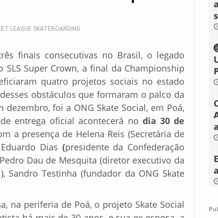
ET LEAGUE SKATEBOARDING
rês finais consecutivas no Brasil, o legado
do SLS Super Crown, a final da Championship
ficiaram quatro projetos sociais no estado
e desses obstáculos que formaram o palco da
m dezembro, foi a ONG Skate Social, em Poá,
de entrega oficial acontecerá no
dia 30 de
a
com a presença de Helena Reis (Secretária de
 Eduardo Dias
(
presidente da Confederação
 Pedro Dau de Mesquita (diretor executivo da
l), Sandro Testinha (fundador da ONG Skate
, na periferia de Poá, o projeto Skate Social
Pu
tista há mais de 30 anos, e sua ex-esposa, a