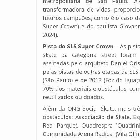
metropolitana de São Paulo. 
transformadora de vidas, proporcio
futuros campeões, como é o caso d
Super Crown) e do paulista Giova
2024).
Pista do SLS Super Crown
– As pista
skate da categoria street foram 
assinadas pelo arquiteto Daniel Ori
pelas pistas de outras etapas da SLS 
(São Paulo) e de 2013 (Foz do Igua
70% dos materiais e obstáculos, com
reutilizados ou doados.
Além da ONG Social Skate, mais trê
obstáculos: Associação de Skate, Esp
Real Parque), Quadrespra “Quadrin
Comunidade Arena Radical (Vila Olím