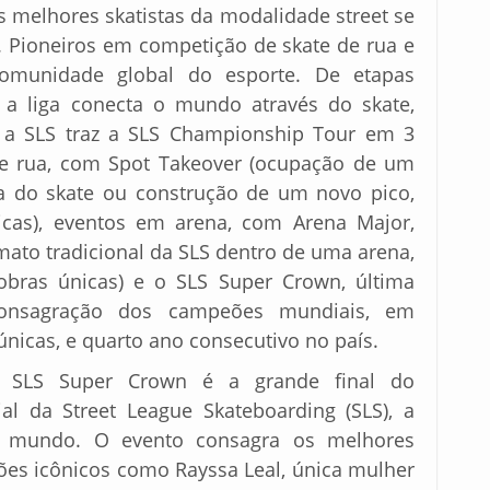
s melhores skatistas da modalidade street se
 Pioneiros em competição de skate de rua e
munidade global do esporte. De etapas
, a liga conecta o mundo através do skate,
, a SLS traz a SLS Championship Tour em 3
de rua, com Spot Takeover (ocupação de um
ica do skate ou construção de um novo pico,
as), eventos em arena, com Arena Major,
mato tradicional da SLS dentro de uma arena,
ras únicas) e o SLS Super Crown, última
onsagração dos campeões mundiais, em
icas, e quarto ano consecutivo no país.
 SLS Super Crown é a grande final do
al da Street League Skateboarding (SLS), a
do mundo. O evento consagra os melhores
eões icônicos como Rayssa Leal, única mulher