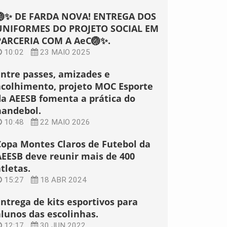
🏐✨ DE FARDA NOVA! ENTREGA DOS
UNIFORMES DO PROJETO SOCIAL EM
PARCERIA COM A AeC🏐✨.
10:02
23 MAIO 2025
Entre passes, amizades e
acolhimento, projeto MOC Esporte
da AEESB fomenta a prática do
handebol.
10:48
22 MAIO 2026
Copa Montes Claros de Futebol da
AEESB deve reunir mais de 400
tletas.
15:27
18 ABR 2024
Entrega de kits esportivos para
alunos das escolinhas.
12:17
30 JUN 2022