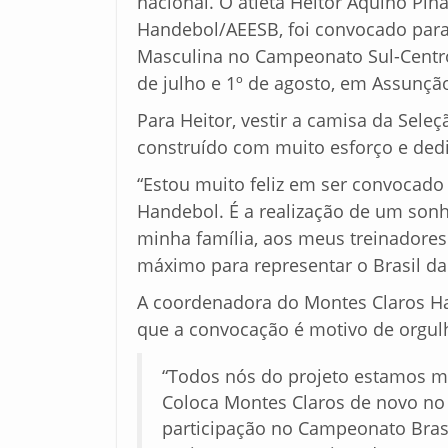
nacional. O atleta Heitor Aquino Pin
Handebol/AEESB, foi convocado para d
Masculina no Campeonato Sul-Centro 
de julho e 1º de agosto, em Assunção
Para Heitor, vestir a camisa da Sele
construído com muito esforço e ded
“Estou muito feliz em ser convocado p
Handebol. É a realização de um sonh
minha família, aos meus treinadore
máximo para representar o Brasil da 
A coordenadora do Montes Claros Ha
que a convocação é motivo de orgulh
“Todos nós do projeto estamos mu
Coloca Montes Claros de novo no 
participação no Campeonato Brasi