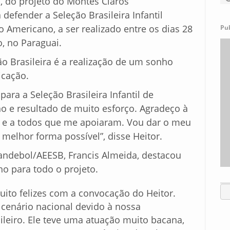
a, do projeto do Montes Claros
efender a Seleção Brasileira Infantil
Americano, a ser realizado entre os dias 28
Pu
, no Paraguai.
ção Brasileira é a realização de um sonho
icação.
ara a Seleção Brasileira Infantil de
o e resultado de muito esforço. Agradeço à
s e a todos que me apoiaram. Vou dar o meu
melhor forma possível”, disse Heitor.
ndebol/AEESB, Francis Almeida, destacou
o para todo o projeto.
ito felizes com a convocação do Heitor.
cenário nacional devido à nossa
leiro. Ele teve uma atuação muito bacana,