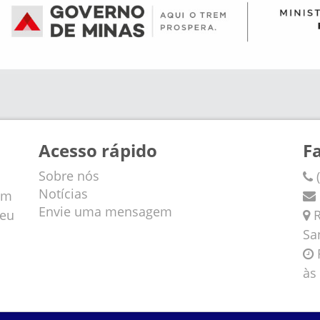
Acesso rápido
F
Sobre nós
(
Notícias
em
Envie uma mensagem
veu
R
Sa
F
às