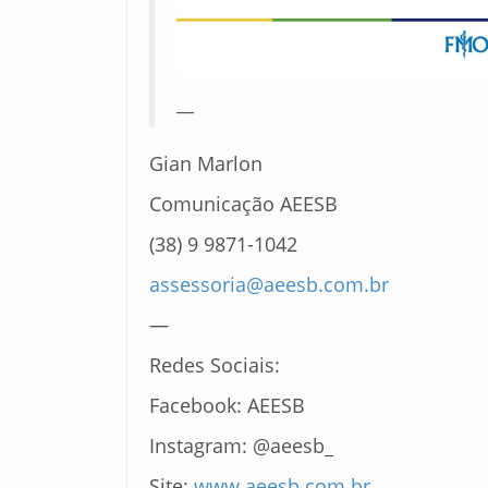
__
Gian Marlon
Comunicação AEESB
(38) 9 9871-1042
assessoria@aeesb.com.br
—
Redes Sociais:
Facebook: AEESB
Instagram: @aeesb_
Site:
www.aeesb.com.br