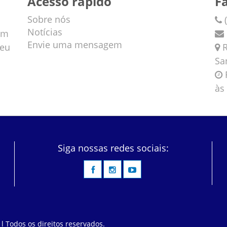
Acesso rápido
F
Sobre nós
(
Notícias
em
Envie uma mensagem
veu
R
Sa
F
às
Siga nossas redes sociais:
 l Todos os direitos reservados.