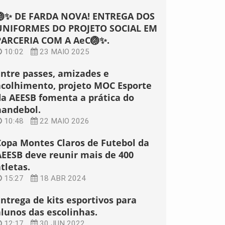
🏐✨ DE FARDA NOVA! ENTREGA DOS
UNIFORMES DO PROJETO SOCIAL EM
PARCERIA COM A AeC🏐✨.
10:02
23 MAIO 2025
Entre passes, amizades e
acolhimento, projeto MOC Esporte
da AEESB fomenta a prática do
handebol.
10:48
22 MAIO 2026
Copa Montes Claros de Futebol da
AEESB deve reunir mais de 400
tletas.
15:27
18 ABR 2024
Entrega de kits esportivos para
alunos das escolinhas.
12:17
30 JUN 2022