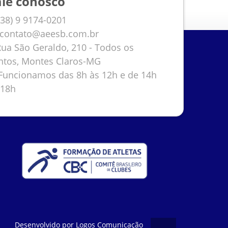
ale conosco
38) 9 9174-0201
contato@aeesb.com.br
ua São Geraldo, 210 - Todos os
ntos, Montes Claros-MG
uncionamos das 8h às 12h e de 14h
 18h
Desenvolvido por
Logos Comunicação