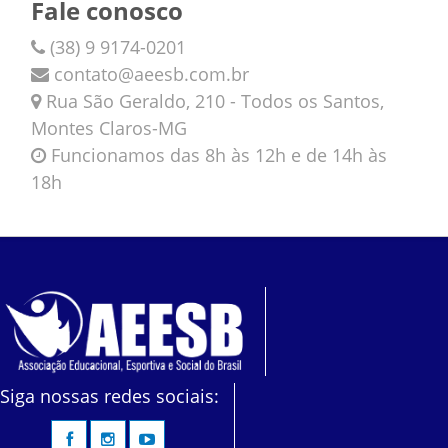
Fale conosco
(38) 9 9174-0201
contato@aeesb.com.br
Rua São Geraldo, 210 - Todos os Santos,
Montes Claros-MG
Funcionamos das 8h às 12h e de 14h às
18h
Siga nossas redes sociais: