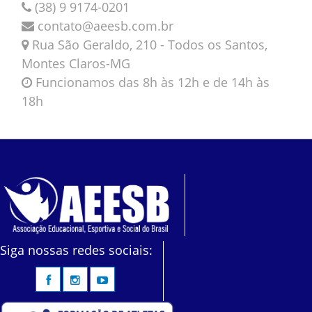
(38) 9 9174-0201
contato@aeesb.com.br
Rua São Geraldo, 210 - Todos os Santos,
Montes Claros-MG
Funcionamos das 8h às 12h e de 14h às
18h
Siga nossas redes sociais: