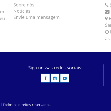
Sobre nós
(
Notícias
em
Envie uma mensagem
veu
R
Sa
F
às
Siga nossas redes sociais:
 l Todos os direitos reservados.