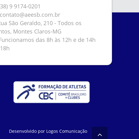
38) 9 9174-0201
contato@aeesb.com.br
ua São Geraldo, 210 - Todos os
ntos, Montes Claros-MG
uncionamos das 8h às 12h e de 14h
 18h
Desenvolvido por
Logos Comunicação