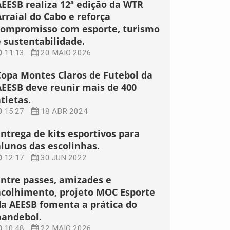
AEESB realiza 12ª edição da WTR
rraial do Cabo e reforça
compromisso com esporte, turismo
e sustentabilidade.
11:13
20 MAIO 2026
Copa Montes Claros de Futebol da
AEESB deve reunir mais de 400
tletas.
15:27
18 ABR 2024
Entrega de kits esportivos para
alunos das escolinhas.
12:17
30 JUN 2022
Entre passes, amizades e
acolhimento, projeto MOC Esporte
da AEESB fomenta a prática do
handebol.
10:48
22 MAIO 2026