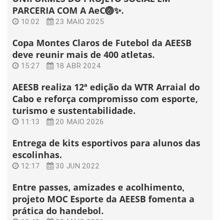
PARCERIA COM A AeC🏐✨.
10:02
23 MAIO 2025
Copa Montes Claros de Futebol da AEESB
deve reunir mais de 400 atletas.
15:27
18 ABR 2024
AEESB realiza 12ª edição da WTR Arraial do
Cabo e reforça compromisso com esporte,
turismo e sustentabilidade.
11:13
20 MAIO 2026
Entrega de kits esportivos para alunos das
escolinhas.
12:17
30 JUN 2022
Entre passes, amizades e acolhimento,
projeto MOC Esporte da AEESB fomenta a
prática do handebol.