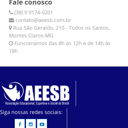
Fale conosco
(38) 9 9174-0201
contato@aeesb.com.br
Rua São Geraldo, 210 - Todos os Santos,
Montes Claros-MG
Funcionamos das 8h às 12h e de 14h às
18h
Siga nossas redes sociais: