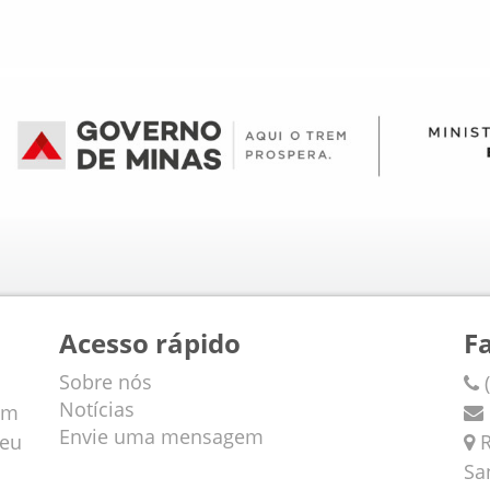
Acesso rápido
F
Sobre nós
(
Notícias
em
Envie uma mensagem
veu
R
Sa