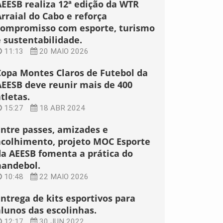
AEESB realiza 12ª edição da WTR
rraial do Cabo e reforça
compromisso com esporte, turismo
e sustentabilidade.
11:13
20 MAIO 2026
Copa Montes Claros de Futebol da
AEESB deve reunir mais de 400
tletas.
15:27
18 ABR 2024
Entre passes, amizades e
acolhimento, projeto MOC Esporte
da AEESB fomenta a prática do
handebol.
10:48
22 MAIO 2026
Entrega de kits esportivos para
alunos das escolinhas.
12:17
30 JUN 2022