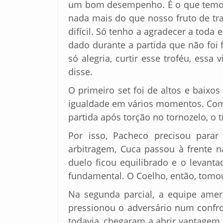
um bom desempenho. É o que temos 
nada mais do que nosso fruto de tr
difícil. Só tenho a agradecer a toda
dado durante a partida que não foi 
só alegria, curtir esse troféu, essa
disse.
O primeiro set foi de altos e baixo
igualdade em vários momentos. Com 
partida após torção no tornozelo, o 
Por isso, Pacheco precisou para
arbitragem, Cuca passou à frente na
duelo ficou equilibrado e o levant
fundamental. O Coelho, então, tomo
Na segunda parcial, a equipe ame
pressionou o adversário num confro
todavia, chegaram a abrir vantagem