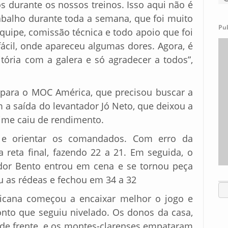
durante os nossos treinos. Isso aqui não é
abalho durante toda a semana, que foi muito
Pu
 equipe, comissão técnica e todo apoio que foi
fácil, onde apareceu algumas dores. Agora, é
 vitória com a galera e só agradecer a todos”,
s para o MOC América, que precisou buscar a
a saída do levantador Jó Neto, que deixou a
time caiu de rendimento.
r e orientar os comandados. Com erro da
 reta final, fazendo 22 a 21. Em seguida, o
ador Bento entrou em cena e se tornou peça
u as rédeas e fechou em 34 a 32
ricana começou a encaixar melhor o jogo e
nto que seguiu nivelado. Os donos da casa,
 de frente, e os montes-clarenses empataram