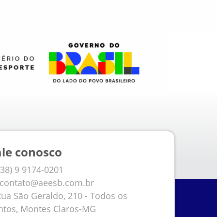
ale conosco
38) 9 9174-0201
contato@aeesb.com.br
ua São Geraldo, 210 - Todos os
ntos, Montes Claros-MG