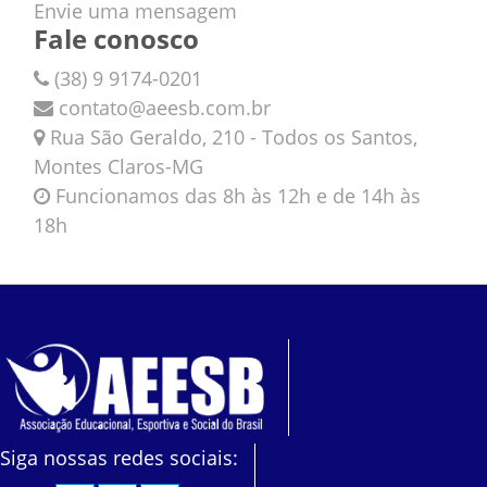
Envie uma mensagem
Fale conosco
(38) 9 9174-0201
contato@aeesb.com.br
Rua São Geraldo, 210 - Todos os Santos,
Montes Claros-MG
Funcionamos das 8h às 12h e de 14h às
18h
Siga nossas redes sociais: