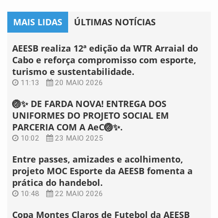
MAIS LIDAS
ÚLTIMAS NOTÍCIAS
AEESB realiza 12ª edição da WTR Arraial do
Cabo e reforça compromisso com esporte,
turismo e sustentabilidade.
11:13
20 MAIO 2026
🏐✨ DE FARDA NOVA! ENTREGA DOS
UNIFORMES DO PROJETO SOCIAL EM
PARCERIA COM A AeC🏐✨.
10:02
23 MAIO 2025
Entre passes, amizades e acolhimento,
projeto MOC Esporte da AEESB fomenta a
prática do handebol.
10:48
22 MAIO 2026
Copa Montes Claros de Futebol da AEESB