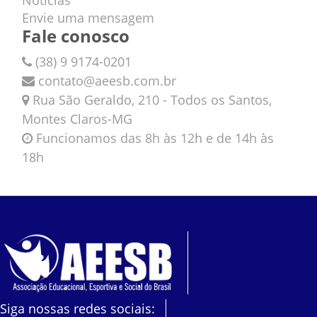
Envie uma mensagem
Fale conosco
(38) 9 9174-0201
contato@aeesb.com.br
Rua São Geraldo, 210 - Todos os Santos,
Montes Claros-MG
Funcionamos das 8h às 12h e de 14h às
18h
Siga nossas redes sociais: