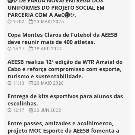
🏐✨ DE FARDA NOVA! ENTREGA DOS
UNIFORMES DO PROJETO SOCIAL EM
PARCERIA COM A AeC🏐✨.
10:02
23 MAIO 2025
Copa Montes Claros de Futebol da AEESB
deve reunir mais de 400 atletas.
15:27
18 ABR 2024
AEESB realiza 12ª edição da WTR Arraial do
Cabo e reforça compromisso com esporte,
turismo e sustentabilidade.
11:13
20 MAIO 2026
Entrega de kits esportivos para alunos das
escolinhas.
12:17
30 JUN 2022
Entre passes, amizades e acolhimento,
projeto MOC Esporte da AEESB fomenta a