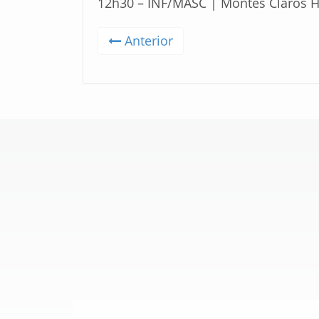
12h30 – INF/MASC | Montes Claros H
Anterior