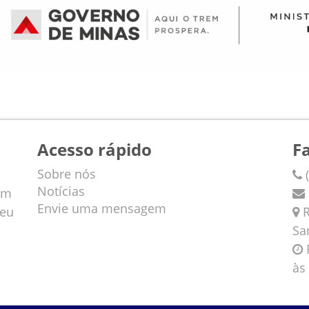
Acesso rápido
F
Sobre nós
(
Notícias
em
Envie uma mensagem
veu
R
Sa
F
às