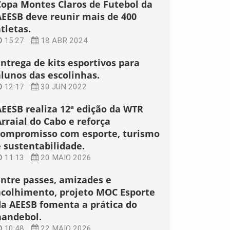
Copa Montes Claros de Futebol da
AEESB deve reunir mais de 400
tletas.
15:27
18 ABR 2024
Entrega de kits esportivos para
alunos das escolinhas.
12:17
30 JUN 2022
AEESB realiza 12ª edição da WTR
rraial do Cabo e reforça
compromisso com esporte, turismo
e sustentabilidade.
11:13
20 MAIO 2026
Entre passes, amizades e
acolhimento, projeto MOC Esporte
da AEESB fomenta a prática do
handebol.
10:48
22 MAIO 2026