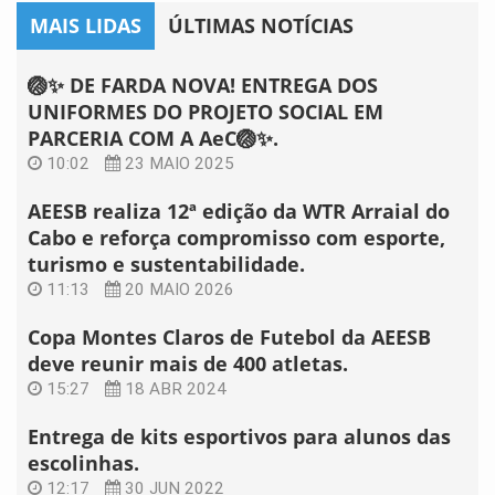
MAIS LIDAS
ÚLTIMAS NOTÍCIAS
🏐✨ DE FARDA NOVA! ENTREGA DOS
UNIFORMES DO PROJETO SOCIAL EM
PARCERIA COM A AeC🏐✨.
10:02
23 MAIO 2025
AEESB realiza 12ª edição da WTR Arraial do
Cabo e reforça compromisso com esporte,
turismo e sustentabilidade.
11:13
20 MAIO 2026
Copa Montes Claros de Futebol da AEESB
deve reunir mais de 400 atletas.
15:27
18 ABR 2024
Entrega de kits esportivos para alunos das
escolinhas.
12:17
30 JUN 2022