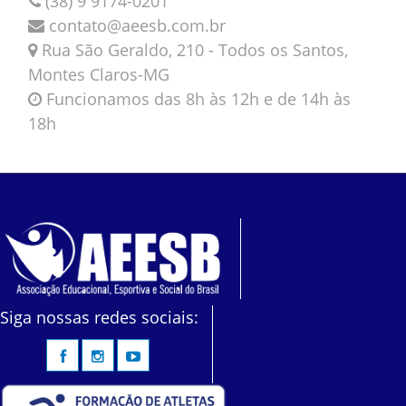
(38) 9 9174-0201
contato@aeesb.com.br
Rua São Geraldo, 210 - Todos os Santos,
Montes Claros-MG
Funcionamos das 8h às 12h e de 14h às
18h
Siga nossas redes sociais: