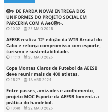
🏐✨ DE FARDA NOVA! ENTREGA DOS
UNIFORMES DO PROJETO SOCIAL EM
PARCERIA COM A AeC🏐✨.
10:02
23 MAIO 2025
AEESB realiza 12ª edição da WTR Arraial do
Cabo e reforça compromisso com esporte,
turismo e sustentabilidade.
11:13
20 MAIO 2026
Copa Montes Claros de Futebol da AEESB
deve reunir mais de 400 atletas.
15:27
18 ABR 2024
Entre passes, amizades e acolhimento,
projeto MOC Esporte da AEESB fomenta a
prática do handebol.
10:48
22 MAIO 2026