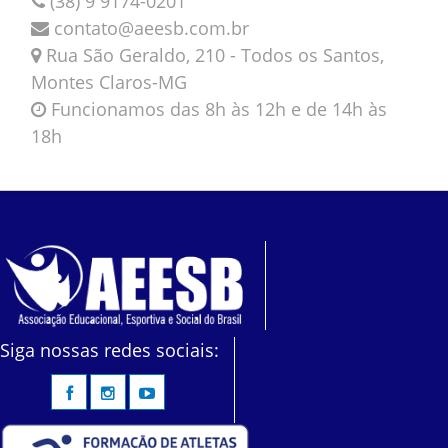
(38) 9 9174-0201
contato@aeesb.com.br
Rua São Geraldo, 210 - Todos os Santos,
Montes Claros-MG
Funcionamos das 8h às 12h e de 14h às
18h
Siga nossas redes sociais: