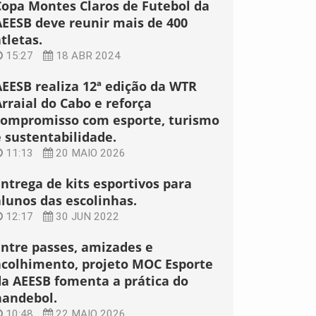
Copa Montes Claros de Futebol da
AEESB deve reunir mais de 400
tletas.
15:27
18 ABR 2024
AEESB realiza 12ª edição da WTR
rraial do Cabo e reforça
compromisso com esporte, turismo
e sustentabilidade.
11:13
20 MAIO 2026
Entrega de kits esportivos para
alunos das escolinhas.
12:17
30 JUN 2022
Entre passes, amizades e
acolhimento, projeto MOC Esporte
da AEESB fomenta a prática do
handebol.
10:48
22 MAIO 2026