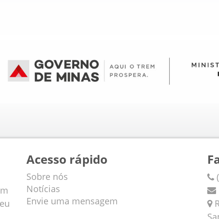
Acesso rápido
F
Sobre nós
(
Notícias
em
Envie uma mensagem
veu
R
Sa