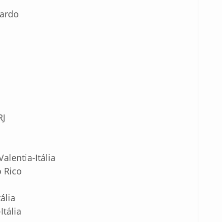
zardo
RJ
alentia-Itália
o Rico
ália
Itália