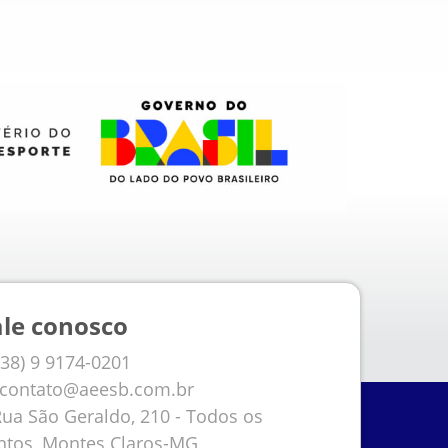
ale conosco
38) 9 9174-0201
contato@aeesb.com.br
ua São Geraldo, 210 - Todos os
ntos, Montes Claros-MG