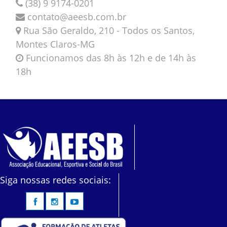
(38) 9 9174-0201
contato@aeesb.com.br
Rua São Geraldo, 210 - Todos os Santos,
Montes Claros-MG
Funcionamos das 8h às 12h e de 14h às
18h
Siga nossas redes sociais: