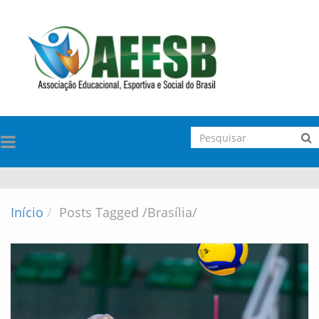
TOGGLE
NAVIGATION
Início
Posts Tagged
/
Brasília/