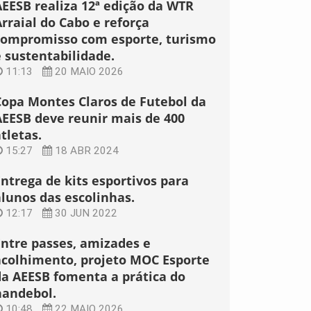
AEESB realiza 12ª edição da WTR
rraial do Cabo e reforça
compromisso com esporte, turismo
e sustentabilidade.
11:13
20 MAIO 2026
Copa Montes Claros de Futebol da
AEESB deve reunir mais de 400
tletas.
15:27
18 ABR 2024
Entrega de kits esportivos para
alunos das escolinhas.
12:17
30 JUN 2022
Entre passes, amizades e
acolhimento, projeto MOC Esporte
da AEESB fomenta a prática do
handebol.
10:48
22 MAIO 2026