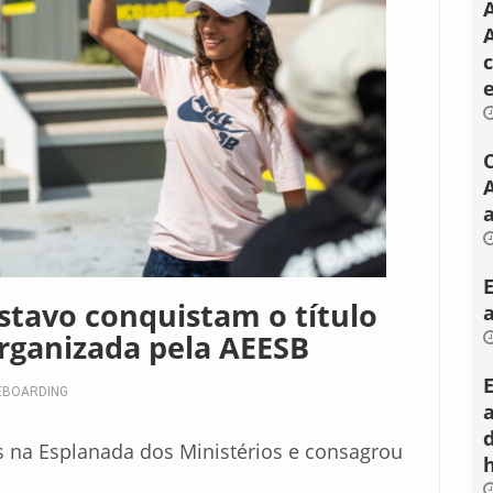
A
a
ustavo conquistam o título
organizada pela AEESB
EBOARDING
s na Esplanada dos Ministérios e consagrou