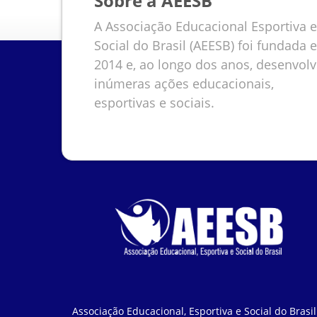
Sobre a AEESB
A Associação Educacional Esportiva e
Social do Brasil (AEESB) foi fundada 
2014 e, ao longo dos anos, desenvol
inúmeras ações educacionais,
esportivas e sociais.
Associação Educacional, Esportiva e Social do Brasil