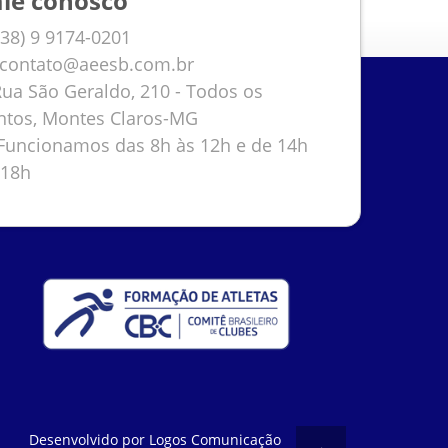
ale conosco
38) 9 9174-0201
contato@aeesb.com.br
ua São Geraldo, 210 - Todos os
ntos, Montes Claros-MG
uncionamos das 8h às 12h e de 14h
 18h
Desenvolvido por
Logos Comunicação