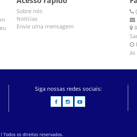
Acesso rápido
F
Sobre nós
(
Notícias
em
Envie uma mensagem
veu
R
Sa
F
às
Siga nossas redes sociais:
 l Todos os direitos reservados.