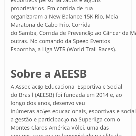
esportivos personalizados e alguns
proprietários. Em corrida de rua
organizaram a New Balance 15K Rio, Meia
Maratona de Cabo Frio, Corrida
do Samba, Corrida de Prevencã̧o ao Câncer de M
outras. No comando da Speed Eventos
Espornha, a Liga WTR (World Trail Races).
Sobre
a
AEESB
A Associacã̧o Educacional Esportiva e Social
do Brasil (AEESB) foi fundada em 2014 e, ao
longo dos anos, desenvolveu
inúmeras acõ̧es educacionais, esportivas e sociai
a gestão e participacã̧o na Superliga com o
Montes Claros América Vôlei, uma das
equipes com maior longevidade na elite do