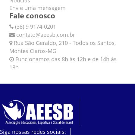
Notícias
Envie uma mensagem
Fale conosco
(38) 9 9174-0201
contato@aeesb.com.br
Rua São Geraldo, 210 - Todos os Santos,
Montes Claros-MG
Funcionamos das 8h às 12h e de 14h às
18h
Siga nossas redes sociais: