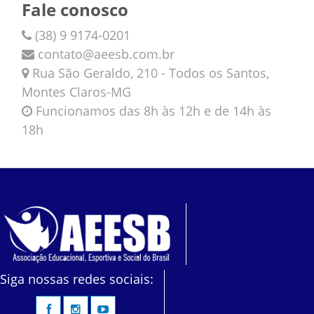
Fale conosco
(38) 9 9174-0201
contato@aeesb.com.br
Rua São Geraldo, 210 - Todos os Santos,
Montes Claros-MG
Funcionamos das 8h às 12h e de 14h às
18h
Siga nossas redes sociais: