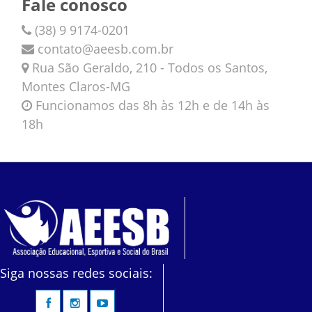
Fale conosco
(38) 9 9174-0201
contato@aeesb.com.br
Rua São Geraldo, 210 - Todos os Santos,
Montes Claros-MG
Funcionamos das 8h às 12h e de 14h às
18h
Siga nossas redes sociais: