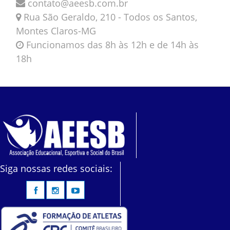
contato@aeesb.com.br
Rua São Geraldo, 210 - Todos os Santos,
Montes Claros-MG
Funcionamos das 8h às 12h e de 14h às
18h
Siga nossas redes sociais: