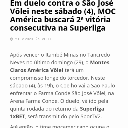
Em duelo contra o São José
Vôlei neste sábado (4), MOC
América buscará 2ª vitória
consecutiva na Superliga
2 FEV 2023
VOLEI
Após vencer o Itambé Minas no Tancredo
Neves no último domingo (29), o
Montes
Claros América Vôlei
terá um
compromisso longe do torcedor. Neste
sábado (4), às 19h, o Coelho vai a São Paulo
enfrentar o Farma Conde São José Vôlei, na
Arena Farma Conde. O duelo, válido pela
quinta rodada do returno da
Superliga
1xBET
, será transmitido pelo SporTV2.
Até então, o time mocamericano ocupa o