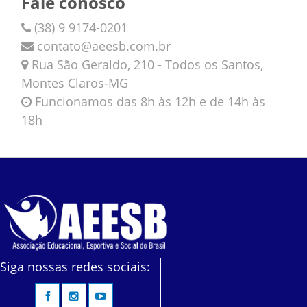
Fale conosco
(38) 9 9174-0201
contato@aeesb.com.br
Rua São Geraldo, 210 - Todos os Santos,
Montes Claros-MG
Funcionamos das 8h às 12h e de 14h às
18h
Siga nossas redes sociais: