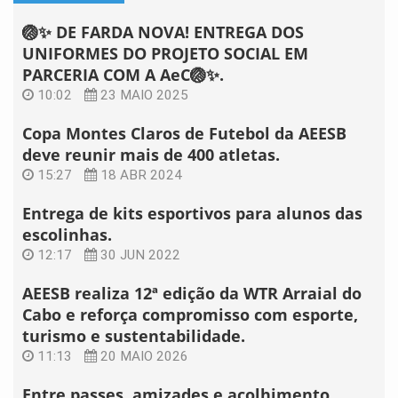
🏐✨ DE FARDA NOVA! ENTREGA DOS
UNIFORMES DO PROJETO SOCIAL EM
PARCERIA COM A AeC🏐✨.
10:02
23 MAIO 2025
Copa Montes Claros de Futebol da AEESB
deve reunir mais de 400 atletas.
15:27
18 ABR 2024
Entrega de kits esportivos para alunos das
escolinhas.
12:17
30 JUN 2022
AEESB realiza 12ª edição da WTR Arraial do
Cabo e reforça compromisso com esporte,
turismo e sustentabilidade.
11:13
20 MAIO 2026
Entre passes, amizades e acolhimento,