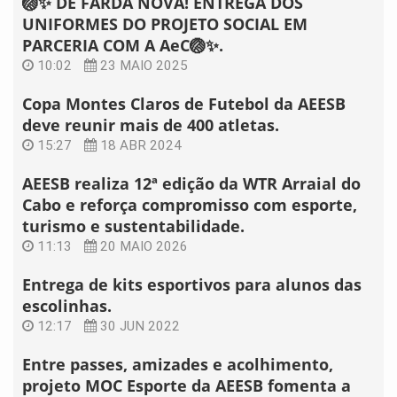
🏐✨ DE FARDA NOVA! ENTREGA DOS
UNIFORMES DO PROJETO SOCIAL EM
PARCERIA COM A AeC🏐✨.
10:02
23 MAIO 2025
Copa Montes Claros de Futebol da AEESB
deve reunir mais de 400 atletas.
15:27
18 ABR 2024
AEESB realiza 12ª edição da WTR Arraial do
Cabo e reforça compromisso com esporte,
turismo e sustentabilidade.
11:13
20 MAIO 2026
Entrega de kits esportivos para alunos das
escolinhas.
12:17
30 JUN 2022
Entre passes, amizades e acolhimento,
projeto MOC Esporte da AEESB fomenta a