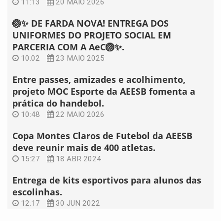
11:13
20 MAIO 2026
🏐✨ DE FARDA NOVA! ENTREGA DOS
UNIFORMES DO PROJETO SOCIAL EM
PARCERIA COM A AeC🏐✨.
10:02
23 MAIO 2025
Entre passes, amizades e acolhimento,
projeto MOC Esporte da AEESB fomenta a
prática do handebol.
10:48
22 MAIO 2026
Copa Montes Claros de Futebol da AEESB
deve reunir mais de 400 atletas.
15:27
18 ABR 2024
Entrega de kits esportivos para alunos das
escolinhas.
12:17
30 JUN 2022