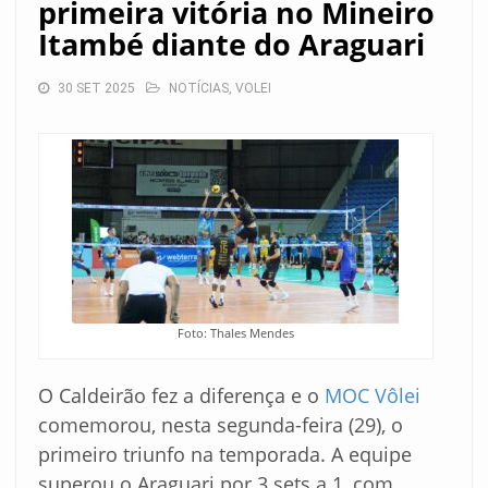
primeira vitória no Mineiro
Itambé diante do Araguari
30 SET 2025
NOTÍCIAS
,
VOLEI
Foto: Thales Mendes
O Caldeirão fez a diferença e o
MOC Vôlei
comemorou, nesta segunda-feira (29), o
primeiro triunfo na temporada. A equipe
superou o Araguari por 3 sets a 1, com