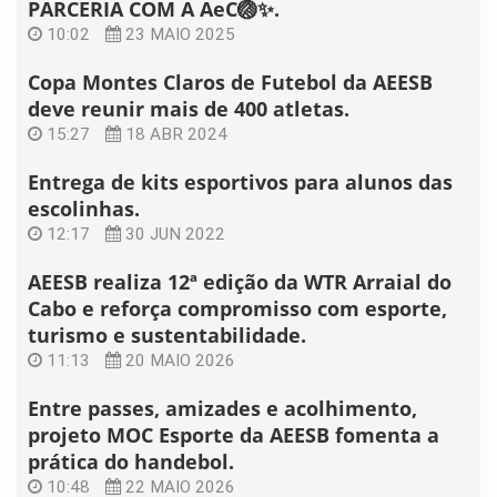
PARCERIA COM A AeC🏐✨.
10:02
23 MAIO 2025
Copa Montes Claros de Futebol da AEESB
deve reunir mais de 400 atletas.
15:27
18 ABR 2024
Entrega de kits esportivos para alunos das
escolinhas.
12:17
30 JUN 2022
AEESB realiza 12ª edição da WTR Arraial do
Cabo e reforça compromisso com esporte,
turismo e sustentabilidade.
11:13
20 MAIO 2026
Entre passes, amizades e acolhimento,
projeto MOC Esporte da AEESB fomenta a
prática do handebol.
10:48
22 MAIO 2026