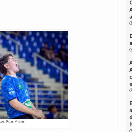
a
A
tos: Ruas Mídias