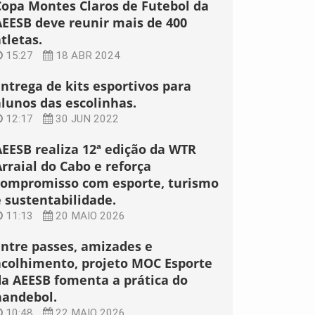
Copa Montes Claros de Futebol da
AEESB deve reunir mais de 400
tletas.
15:27
18 ABR 2024
Entrega de kits esportivos para
alunos das escolinhas.
12:17
30 JUN 2022
AEESB realiza 12ª edição da WTR
rraial do Cabo e reforça
compromisso com esporte, turismo
e sustentabilidade.
11:13
20 MAIO 2026
Entre passes, amizades e
acolhimento, projeto MOC Esporte
da AEESB fomenta a prática do
handebol.
10:48
22 MAIO 2026