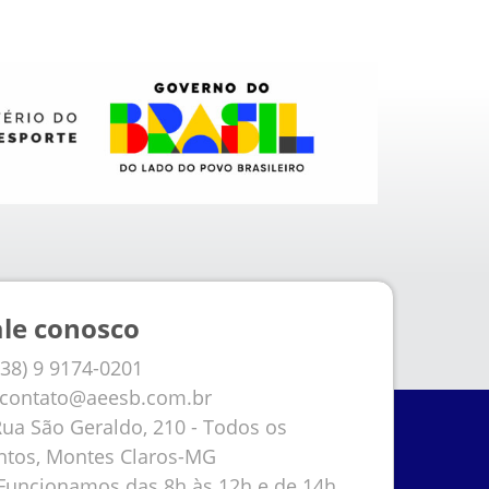
ale conosco
38) 9 9174-0201
contato@aeesb.com.br
ua São Geraldo, 210 - Todos os
ntos, Montes Claros-MG
uncionamos das 8h às 12h e de 14h