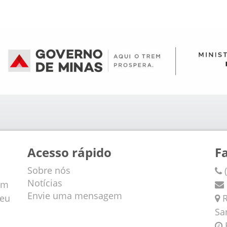
Acesso rápido
F
Sobre nós
(
Notícias
em
Envie uma mensagem
veu
R
Sa
F