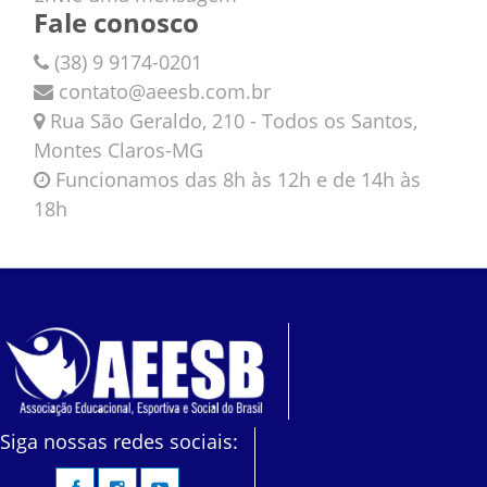
Fale conosco
(38) 9 9174-0201
contato@aeesb.com.br
Rua São Geraldo, 210 - Todos os Santos,
Montes Claros-MG
Funcionamos das 8h às 12h e de 14h às
18h
Siga nossas redes sociais: