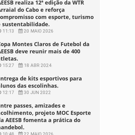
AEESB realiza 12ª edição da WTR
rraial do Cabo e reforça
compromisso com esporte, turismo
e sustentabilidade.
11:13
20 MAIO 2026
Copa Montes Claros de Futebol da
AEESB deve reunir mais de 400
tletas.
15:27
18 ABR 2024
Entrega de kits esportivos para
alunos das escolinhas.
12:17
30 JUN 2022
Entre passes, amizades e
acolhimento, projeto MOC Esporte
da AEESB fomenta a prática do
handebol.
10:48
22 MAIO 2026