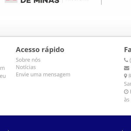
Acesso rápido
F
Sobre nós
(
Notícias
em
Envie uma mensagem
veu
R
Sa
F
às