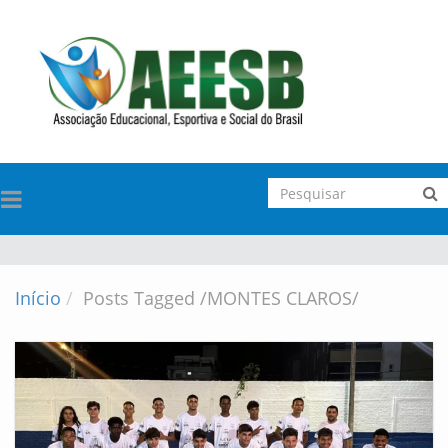
TOGGLE
NAVIGATION
Início
Posts Tagged
/
MONTES CLAROS/