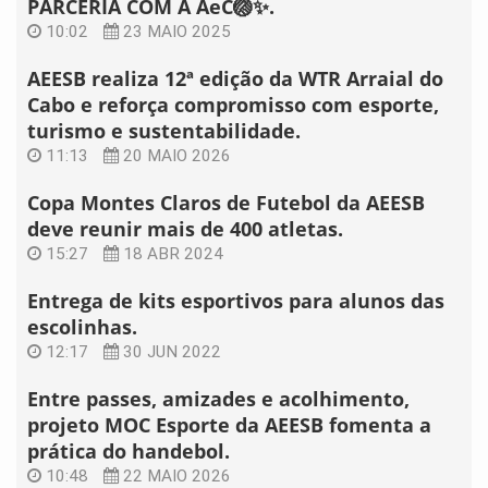
PARCERIA COM A AeC🏐✨.
10:02
23 MAIO 2025
AEESB realiza 12ª edição da WTR Arraial do
Cabo e reforça compromisso com esporte,
turismo e sustentabilidade.
11:13
20 MAIO 2026
Copa Montes Claros de Futebol da AEESB
deve reunir mais de 400 atletas.
15:27
18 ABR 2024
Entrega de kits esportivos para alunos das
escolinhas.
12:17
30 JUN 2022
Entre passes, amizades e acolhimento,
projeto MOC Esporte da AEESB fomenta a
prática do handebol.
10:48
22 MAIO 2026