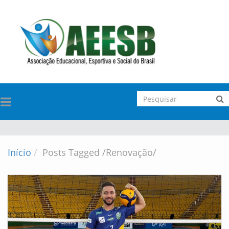
TOGGLE
NAVIGATION
Início
Posts Tagged
/
Renovação/