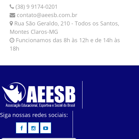
(38) 9 9174-0201
contato@aeesb.com.br
Rua São Geraldo, 210 - Todos os Santos,
Montes Claros-MG
Funcionamos das 8h às 12h e de 14h às
18h
Siga nossas redes sociais: