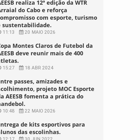
AEESB realiza 12ª edição da WTR
rraial do Cabo e reforça
compromisso com esporte, turismo
e sustentabilidade.
11:13
20 MAIO 2026
Copa Montes Claros de Futebol da
AEESB deve reunir mais de 400
tletas.
15:27
18 ABR 2024
Entre passes, amizades e
acolhimento, projeto MOC Esporte
da AEESB fomenta a prática do
handebol.
10:48
22 MAIO 2026
Entrega de kits esportivos para
alunos das escolinhas.
12:17
30 JUN 2022