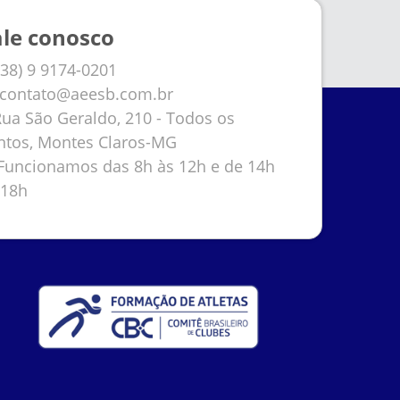
ale conosco
38) 9 9174-0201
contato@aeesb.com.br
ua São Geraldo, 210 - Todos os
ntos, Montes Claros-MG
uncionamos das 8h às 12h e de 14h
 18h