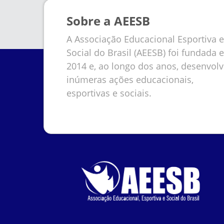
Sobre a AEESB
A Associação Educacional Esportiva e
Social do Brasil (AEESB) foi fundada 
2014 e, ao longo dos anos, desenvol
inúmeras ações educacionais,
esportivas e sociais.