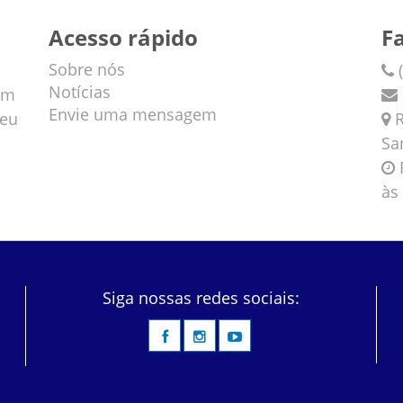
Acesso rápido
F
Sobre nós
(
Notícias
em
Envie uma mensagem
veu
R
Sa
F
às
Siga nossas redes sociais: