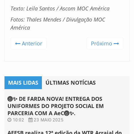
Texto: Leila Santos / Ascom MOC América
Fotos: Thales Mendes / Divulgação MOC
América
Anterior
Próximo
MAIS LIDAS
ÚLTIMAS NOTÍCIAS
🏐✨ DE FARDA NOVA! ENTREGA DOS
UNIFORMES DO PROJETO SOCIAL EM
PARCERIA COM A AeC🏐✨.
10:02
23 MAIO 2025
AEESB realiza 12ª edição da WTR Arraial do