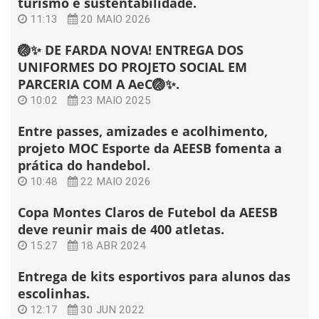
turismo e sustentabilidade.
11:13
20 MAIO 2026
🏐✨ DE FARDA NOVA! ENTREGA DOS
UNIFORMES DO PROJETO SOCIAL EM
PARCERIA COM A AeC🏐✨.
10:02
23 MAIO 2025
Entre passes, amizades e acolhimento,
projeto MOC Esporte da AEESB fomenta a
prática do handebol.
10:48
22 MAIO 2026
Copa Montes Claros de Futebol da AEESB
deve reunir mais de 400 atletas.
15:27
18 ABR 2024
Entrega de kits esportivos para alunos das
escolinhas.
12:17
30 JUN 2022