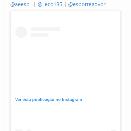
@aeesb_
|
@_eco135
|
@esportegovbr
Ver esta publicação no Instagram