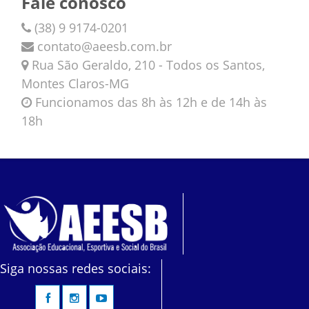
Fale conosco
(38) 9 9174-0201
contato@aeesb.com.br
Rua São Geraldo, 210 - Todos os Santos,
Montes Claros-MG
Funcionamos das 8h às 12h e de 14h às
18h
Siga nossas redes sociais: