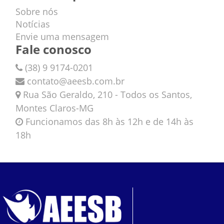
Sobre nós
Notícias
Envie uma mensagem
Fale conosco
(38) 9 9174-0201
contato@aeesb.com.br
Rua São Geraldo, 210 - Todos os Santos,
Montes Claros-MG
Funcionamos das 8h às 12h e de 14h às
18h