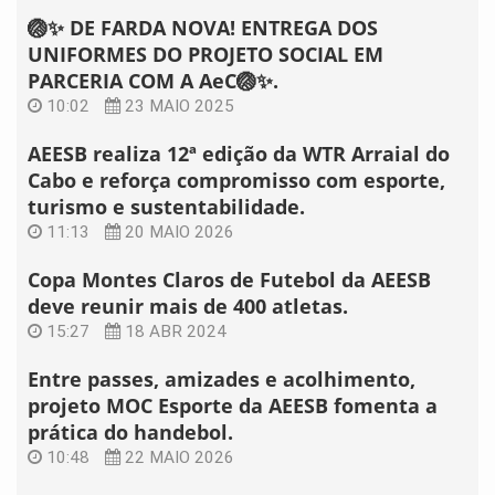
🏐✨ DE FARDA NOVA! ENTREGA DOS
UNIFORMES DO PROJETO SOCIAL EM
PARCERIA COM A AeC🏐✨.
10:02
23 MAIO 2025
AEESB realiza 12ª edição da WTR Arraial do
Cabo e reforça compromisso com esporte,
turismo e sustentabilidade.
11:13
20 MAIO 2026
Copa Montes Claros de Futebol da AEESB
deve reunir mais de 400 atletas.
15:27
18 ABR 2024
Entre passes, amizades e acolhimento,
projeto MOC Esporte da AEESB fomenta a
prática do handebol.
10:48
22 MAIO 2026