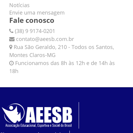
Notícias
Envie uma mensagem
Fale conosco
(38) 9 9174-0201
contato@aeesb.com.br
Rua São Geraldo, 210 - Todos os Santos,
Montes Claros-MG
Funcionamos das 8h às 12h e de 14h às
18h