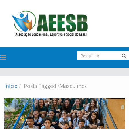
TOGGLE
NAVIGATION
Início
Posts Tagged
/
Masculino/