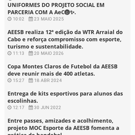
UNIFORMES DO PROJETO SOCIAL EM
PARCERIA COM A AeC🏐✨.
10:02
23 MAIO 2025
AEESB realiza 12ª edição da WTR Arraial do
Cabo e reforça compromisso com esporte,
turismo e sustentabilidade.
11:13
20 MAIO 2026
Copa Montes Claros de Futebol da AEESB
deve reunir mais de 400 atletas.
15:27
18 ABR 2024
Entrega de kits esportivos para alunos das
escolinhas.
12:17
30 JUN 2022
Entre passes, amizades e acolhimento,
projeto MOC Esporte da AEESB fomenta a