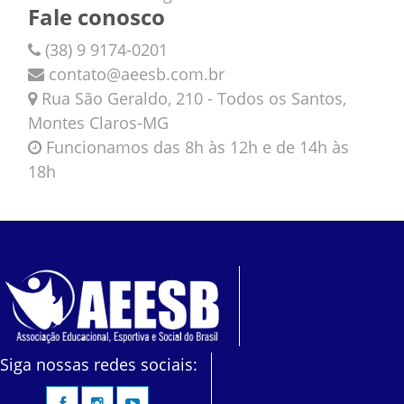
Fale conosco
(38) 9 9174-0201
contato@aeesb.com.br
Rua São Geraldo, 210 - Todos os Santos,
Montes Claros-MG
Funcionamos das 8h às 12h e de 14h às
18h
Siga nossas redes sociais: