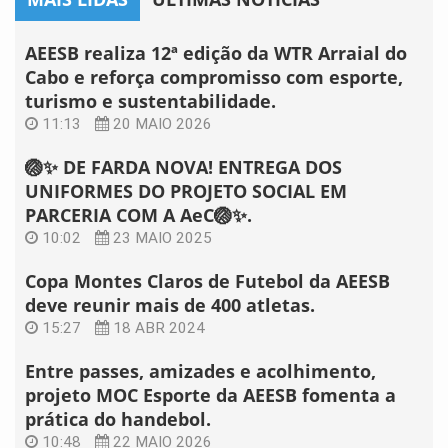
AEESB realiza 12ª edição da WTR Arraial do
Cabo e reforça compromisso com esporte,
turismo e sustentabilidade.
11:13
20 MAIO 2026
🏐✨ DE FARDA NOVA! ENTREGA DOS
UNIFORMES DO PROJETO SOCIAL EM
PARCERIA COM A AeC🏐✨.
10:02
23 MAIO 2025
Copa Montes Claros de Futebol da AEESB
deve reunir mais de 400 atletas.
15:27
18 ABR 2024
Entre passes, amizades e acolhimento,
projeto MOC Esporte da AEESB fomenta a
prática do handebol.
10:48
22 MAIO 2026