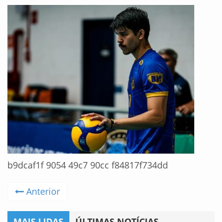
b9dcaf1f 9054 49c7 90cc f84817f734dd
Anterior
MAIS LIDAS
ÚLTIMAS NOTÍCIAS