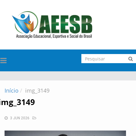
TOGGLE
NAVIGATION
Início
img_3149
img_3149
3 JUN 2026