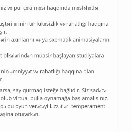
iz və pul çəkilməsi haqqında məsləhətlər
ərilərinin təhlükəsizlik və rahatlığı haqqına
ır.
ərin axınlarını və ya sxematik animasiyalarını
t ölkələrindən müasir başlayan studiyalara
nin əmniyyət və rahatlığı haqqına olan
r.
arsa, say qurmaq isteğe bağlıdır. Siz sadəcə
l olub virtual pulla oynamağa başlamalısınız.
ndə bu oyun verəcəyi ləzzətləri temperament
başina oturarkən.