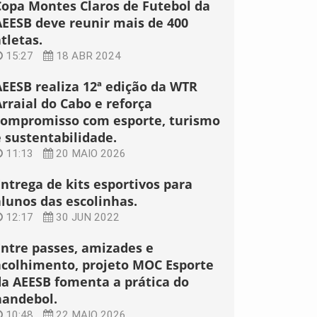
Copa Montes Claros de Futebol da
AEESB deve reunir mais de 400
tletas.
15:27
18 ABR 2024
AEESB realiza 12ª edição da WTR
rraial do Cabo e reforça
compromisso com esporte, turismo
e sustentabilidade.
11:13
20 MAIO 2026
Entrega de kits esportivos para
alunos das escolinhas.
12:17
30 JUN 2022
Entre passes, amizades e
acolhimento, projeto MOC Esporte
da AEESB fomenta a prática do
handebol.
10:48
22 MAIO 2026