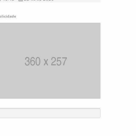
blicidade