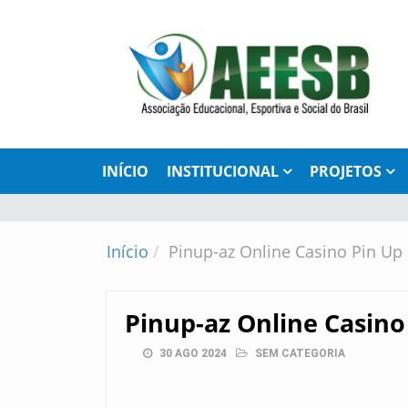
INÍCIO
INSTITUCIONAL
PROJETOS
Início
Pinup-az Online Casino Pin Up
Pinup-az Online Casino
30 AGO 2024
SEM CATEGORIA