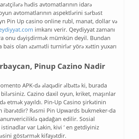
yarətçilərə hədis avtomatlarının idarə
 oyun avtomatlarının aspektlərini sərbəst
yn Pin Up casino online rubl, manat, dollar və
qeydiyyat.com
imkanı verir. Qeydiyyat zamanı
onra onu dəyişdirmək mümkün deyil. Bundan
 bais olan əzəmətli turnirlər yörə xəttin yuxarı
erbaycan, Pinup Cazino Nadir
omento APK-də əlaqədir əlbəttə ki, burada
ilərsiniz. Cazino daxil oyun, kriket, maşınlar
adə etmək yayıldı. Pin-Up Casino şirkətinin
dən ibarətdir? Rəsmi Pin Upwards bukmeker-da
qanunvericiliklə qadağan edilir. Sosial
stinadlar var Lakin, kivi ‘ en getdiyiniz
əsini göstərmək kifayətdir.